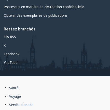
Processus en matière de divulgation confidentielle
Obtenir des exemplaires de publications
Restez branchés
Fils RSS
X
Facebook
YouTube
Pied
Santé
de
Voyage
page
Service Canada
du