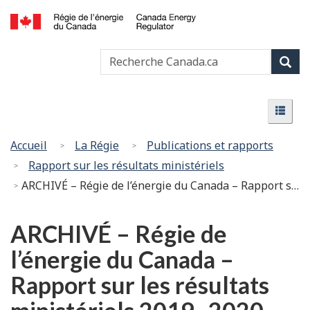
Passer
Version
au
HTML
Canada
contenu
simplifiée
Recherche
Recher
Energy
principal
Canada
Regulator
Rech
/
Menu
Régie
Menu
de
l’énergie
Vous
Accueil
La Régie
Publications et rapports
du
êtes
Rapport sur les résultats ministériels
Canada
ici
ARCHIVÉ – Régie de l’énergie du Canada – Rapport sur les résultats ministériels 2019–2020
:
ARCHIVÉ – Régie de
l’énergie du Canada –
Rapport sur les résultats