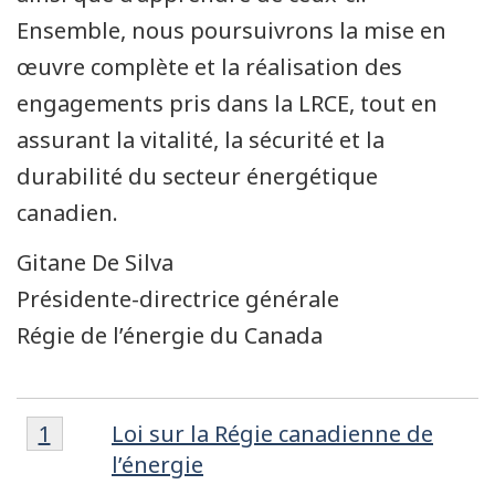
Ensemble, nous poursuivrons la mise en
œuvre complète et la réalisation des
engagements pris dans la LRCE, tout en
assurant la vitalité, la sécurité et la
durabilité du secteur énergétique
canadien.
Gitane De Silva
Présidente-directrice générale
Régie de l’énergie du Canada
Note
Notes
Retour à la référence de la note de bas de 
1
Loi sur la Régie canadienne de
de
de
l’énergie
bas