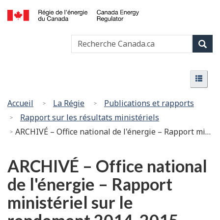
Passer
Version
au
HTML
Canada
contenu
simplifiée
Recherche
Recher
Energy
principal
Canada
Regulator
Rech
/
Menu
Régie
Menu
de
l’énergie
Vous
Accueil
La Régie
Publications et rapports
du
êtes
Rapport sur les résultats ministériels
Canada
ici
ARCHIVÉ – Office national de l'énergie – Rapport ministériel sur le rendement 2014-2015 – Section II : Analyse des programmes par résultat stratégique
:
ARCHIVÉ – Office national
de l'énergie – Rapport
ministériel sur le