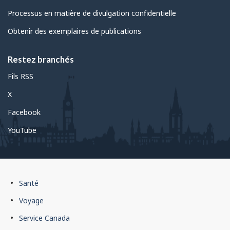
Processus en matière de divulgation confidentielle
Obtenir des exemplaires de publications
Restez branchés
Fils RSS
X
Facebook
YouTube
Pied
Santé
de
Voyage
page
Service Canada
du