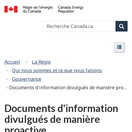
Passer
Version
au
HTML
Canada
contenu
simplifiée
Recherche
Recher
Energy
principal
Canada
Regulator
Rech
/
Menu
Régie
Menu
de
l’énergie
Vous
Accueil
La Régie
du
êtes
Qui nous sommes et ce que nous faisons
Canada
ici
Gouvernance
:
Documents d'information divulgués de manière proactive
Documents d'information
divulgués de manière
proactive