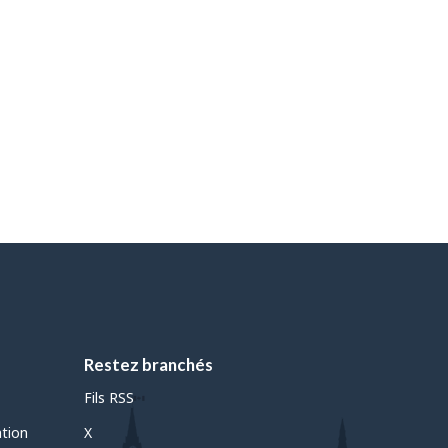
Restez branchés
Fils RSS
ation
X