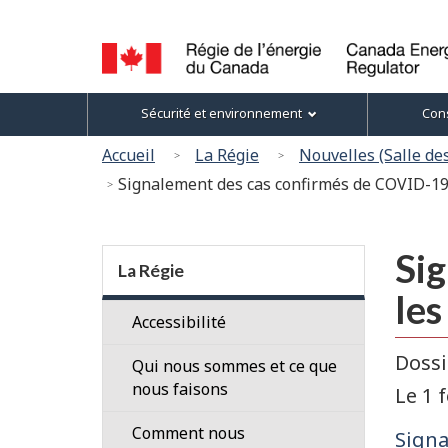
Sélection
de
la
Canada
Menu
langue
Sécurité et environnement
Cons
Energy
des
Regulator
Vous
Accueil
La Régie
Nouvelles (Salle de
/
sujets
êtes
Signalement des cas confirmés de COVID-19 s
Régie
ici
de
l’énergie
:
Section
du
Si
menu
La Régie
Canada
les
Accessibilité
Dossi
Qui nous sommes et ce que
nous faisons
Le 1 
Nos
Comment nous
Signa