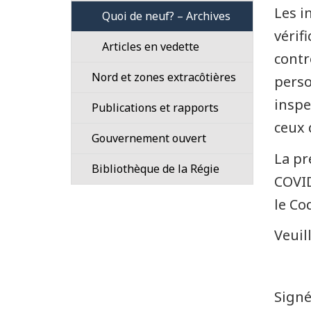
Occasions
Loi
Les i
Quoi de neuf? – Archives
Délais
de
Coopération
sur
vérif
et
carrière
en
les
Articles en vedette
normes
matière
opérations
contr
de
Emplois
de
pétrolières
Nord et zones extracôtières
perso
service
étudiants
réglementation
au
de
Canada,
inspe
Ce
Publications et rapports
la
et
que
ceux 
Régie
autres
Gouvernement ouvert
nous
lois
réglementons
La pr
–
Transparence
Bibliothèque de la Régie
dans
COVID
règlements
le
et
Contactez-
Nord
le Co
documents
nous
et
connexes
–
Veuil
au
Bibliothèque
large
Plan
de
des
prospectif
la
côtes
de
Régie
Signé
la