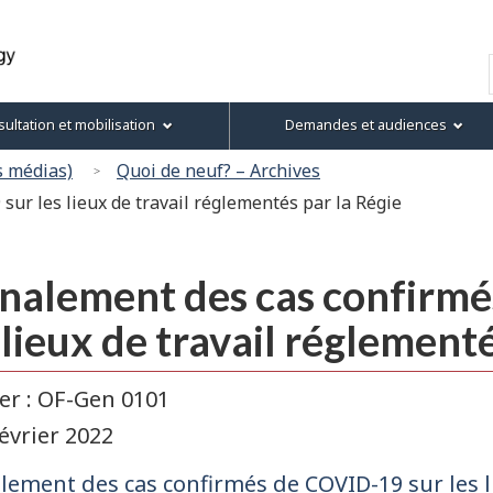
Passer
Passer
Passer
Version
au
à
au
HTML
Recherche
contenu
« À
menu
simplifiée
principal
propos
de
ultation et mobilisation
Demandes et audiences
de
la
ce
section
s médias)
Quoi de neuf? – Archives
site »
ur les lieux de travail réglementés par la Régie
gnalement des cas confirm
 lieux de travail réglement
er : OF-Gen 0101
février 2022
lement des cas confirmés de COVID-19 sur les l