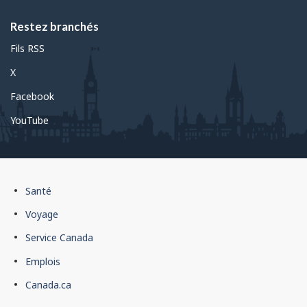
Restez branchés
Fils RSS
X
Facebook
YouTube
Pied
Santé
de
Voyage
page
Service Canada
du
Emplois
gouvernement
du
Canada.ca
Canada