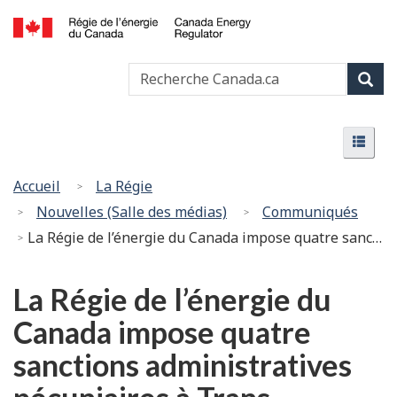
Passer
Version
au
HTML
Canada
contenu
simplifiée
Recherche
Recher
Energy
principal
Canada
Regulator
Rech
/
Menu
Régie
Menu
de
l’énergie
Vous
Accueil
La Régie
du
êtes
Nouvelles (Salle des médias)
Communiqués
Canada
ici
La Régie de l’énergie du Canada impose quatre sanctions administratives pécuniaires à Trans Mountain pour non-respect des exigences environnementales
:
La Régie de l’énergie du
Canada impose quatre
sanctions administratives