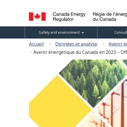
Language
selection
Canada
Topics
Safety and environment
Consul
Energy
menu
Regulator
You
Accueil
Données et analyse
Avenir 
/
are
Avenir énergétique du Canada en 2023 – Off
Régie
here:
de
l’énergie
du
Canada