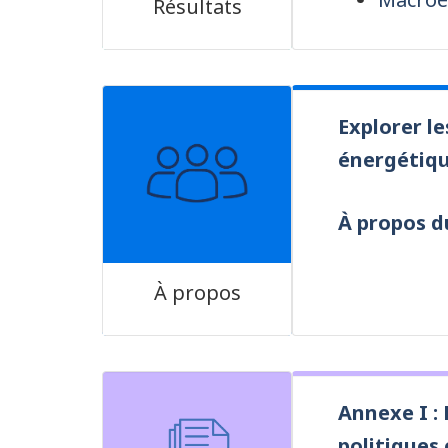
Résultats
Explorer le
énergétiq
À propos d
À propos
Annexe I :
politiques