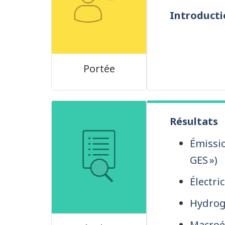
Introducti
Portée
Résultats
Émissio
GES »)
Électric
Hydro
Macro