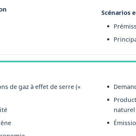
on
Scénarios 
Prémiss
Princip
ns de gaz à effet de serre («
Demand
Product
ité
naturel
gène
Émissio
économie