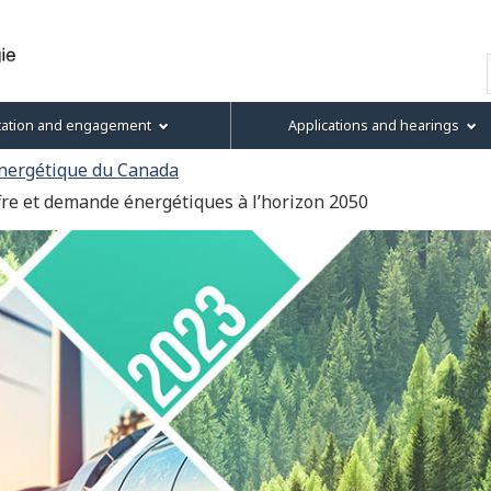
Skip
Skip
Basic
to
to
HTML
Search
main
"About
version
content
this
tation and engagement
Applications and hearings
site"
énergétique du Canada
re et demande énergétiques à l’horizon 2050