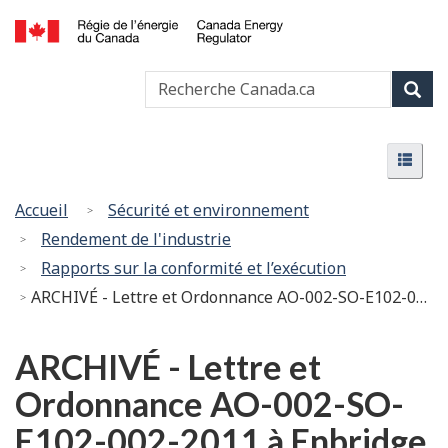
Passer
Version
au
HTML
Canada
contenu
simplifiée
Recherche
Recher
Energy
principal
Canada
Regulator
Rech
/
Menu
Régie
Menu
de
l’énergie
Vous
Accueil
Sécurité et environnement
du
êtes
Rendement de l'industrie
Canada
ici
Rapports sur la conformité et l’exécution
:
ARCHIVÉ - Lettre et Ordonnance AO-002-SO-E102-002-2011 à Enbridge Pipelines (NW) Inc.
ARCHIVÉ - Lettre et
Ordonnance AO-002-SO-
E102-002-2011 à Enbridge