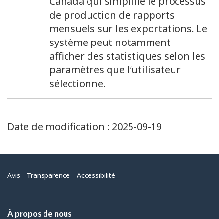
Canada qui simplifie le processus
1
page
de production de rapports
mensuels sur les exportations. Le
système peut notamment
afficher des statistiques selon les
paramètres que l’utilisateur
sélectionne.
Date de modification :
2025-09-19
Menu
Avis
Transparence
Accessibilité
À propos de nous