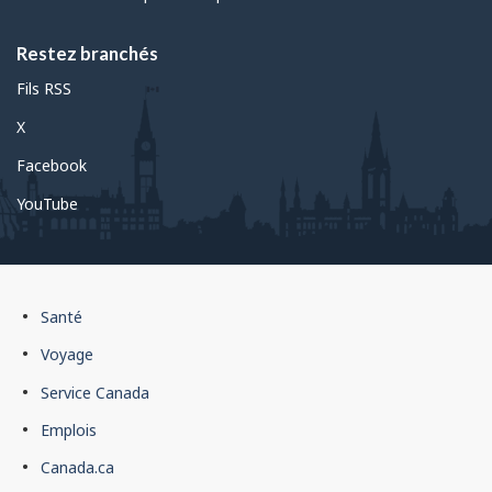
Restez branchés
Fils RSS
X
Facebook
YouTube
Pied
Santé
de
Voyage
page
Service Canada
du
Emplois
gouvernement
du
Canada.ca