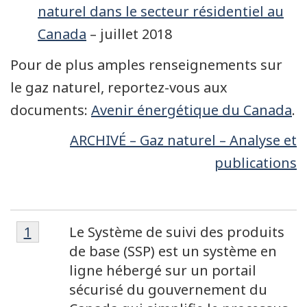
naturel dans le secteur résidentiel au
Canada
– juillet 2018
Pour de plus amples renseignements sur
le gaz naturel, reportez-vous aux
documents:
Avenir énergétique du Canada
.
ARCHIVÉ – Gaz naturel – Analyse et
publications
Note
Note
Retour à la référence de la note de bas de 
1
Le Système de suivi des produits
de
de
de base (SSP) est un système en
bas
ligne hébergé sur un portail
bas
de
sécurisé du gouvernement du
de
page