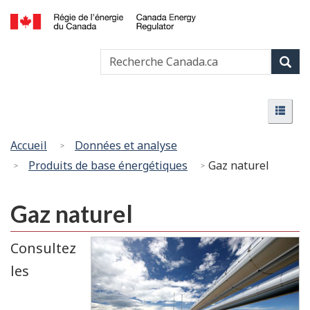
Passer
Version
au
HTML
Canada
contenu
simplifiée
Recherche
Recher
Energy
principal
Canada
Regulator
Rech
/
Menu
Régie
Menu
de
l’énergie
Vous
Accueil
Données et analyse
du
êtes
Produits de base énergétiques
Gaz naturel
Canada
ici
:
Gaz naturel
Consultez
les