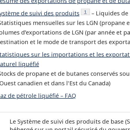
ésumé des exportations de propane et de but
Note de bas de page
1
ystème de suivi des produits
– Liquides de 
Statistiques mensuelles sur les LGN (propane e
olumes d’exportations de LGN (par année et par 
estination et le mode de transport des exporta
tatistiques sur les importations et les exportat
aturel liquéfié
Stocks de propane et de butanes conservés sou
'Ouest canadien et dans l'Est du Canada)
az de pétrole liquéfié – FAQ
te
our à la référence de la note de bas de page
Le Système de suivi des produits de base (S
hébergé sur un portail sécurisé du gouver