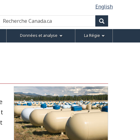
English
Recherche
Canada.ca
Recherche
Données et analyse
La Régie
e
t
t