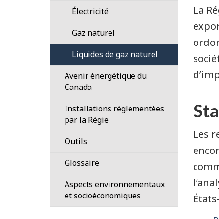
énergétiques
La Ré
Électricité
des
provinces
expor
Gaz naturel
et
ordon
territoires
Liquides de gaz naturel
socié
L’énergie
d’imp
Avenir énergétique du
renouvelable
Canada
au
Canada
Sta
Explorer
Installations réglementées
l'avenir
par la Régie
énergétique
Les r
Profils
Outils
du
encor
pipeliniers
Canada
Calculatrice
Glossaire
commu
Le
de
l’ana
Aspects environnementaux
réseau
conversion
et socioéconomiques
pipelinier
pour
États
du
les
Canada
unités