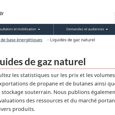
Passer
Passer
Passer
Version
au
à
au
HTML
Recherche
contenu
« À
menu
simplifiée
principal
propos
de
ultation et mobilisation
Demandes et audiences
de
la
ce
section
 de base énergétiques
Liquides de gaz naturel
site »
uides de gaz naturel
ltez les statistiques sur les prix et les volumes
xportations de propane et de butanes ainsi qu
e stockage souterrain. Nous publions égalemen
valuations des ressources et du marché portan
ivers produits.