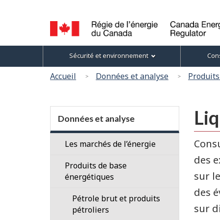
Sélection
de
la
Canada
Menu
langue
Sécurité et environnement
Cons
Energy
des
Regulator
Vous
Accueil
Données et analyse
Produits
/
sujets
êtes
Régie
ici
de
Section
Liq
l’énergie
:
menu
Données et analyse
du
Canada
Consu
Les marchés de l’énergie
des e
Aperçu
Produits de base
sur l
du
énergétiques
marché
des é
Pétrole brut et produits
sur d
Profils
pétroliers