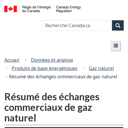
Passer
Version
au
HTML
Canada
contenu
simplifiée
Recherche
Recher
Energy
principal
Canada
Regulator
Rech
/
Menu
Régie
Menu
de
l’énergie
Vous
Accueil
Données et analyse
du
êtes
Produits de base énergétiques
Gaz naturel
Canada
ici
Résumé des échanges commerciaux de gaz naturel
:
Résumé des échanges
commerciaux de gaz
naturel