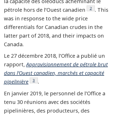
la capacité des oléoducs acheminant le
Note de bas d
2
pétrole hors de l’Ouest canadien
. This
was in response to the wide price
differentials for Canadian crudes in the
latter part of 2018, and their impacts on
Canada.
Le 27 décembre 2018, l’Office a publié un
rapport,
Approvisionnement de pétrole brut
dans l’Ouest canadien, marchés et capacité
Note de bas de page
3
pipelinière
.
En janvier 2019, le personnel de l’Office a
tenu 30 réunions avec des sociétés
pipelinières, des producteurs, des