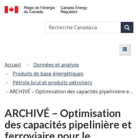
Passer
Version
au
HTML
Canada
contenu
simplifiée
Recherche
Recher
Energy
principal
Canada
Regulator
Rech
/
Menu
Régie
Menu
de
l’énergie
Vous
Accueil
Données et analyse
du
êtes
Produits de base énergétiques
Canada
ici
Pétrole brut et produits pétroliers
:
ARCHIVÉ – Optimisation des capacités pipelinière et ferroviaire pour le transport de pétrole hors de l’Ouest canadien - Avis au ministre des Ressources naturelles
ARCHIVÉ – Optimisation
des capacités pipelinière et
ferroviaire pour le