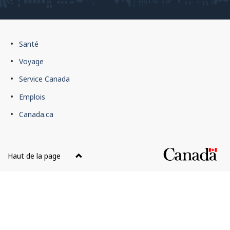
Pied
Santé
de
Voyage
page
Service Canada
du
Emplois
gouvernement
du
Canada.ca
Canada
Haut de la page