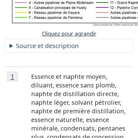
Cliquez pour agrandir
Note
Note
Retour à la référence de la note de bas de
1
Essence et naphte moyen,
de
de
diluant, essence sans plomb,
bas
naphte de distillation directe,
bas
de
naphte léger, solvant pétrolier,
de
page
naphte de première distillation,
1
page
essence naturelle, essence
minérale, condensats, pentanes
plus, condensats de concession,