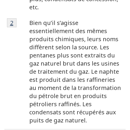
etc.
Note
Retour à la référence de la note de bas de
2
Bien qu’il s’agisse
de
essentiellement des mêmes
bas
produits chimiques, leurs noms
de
diffèrent selon la source. Les
page
pentanes plus sont extraits du
2
gaz naturel brut dans les usines
de traitement du gaz. Le naphte
est produit dans les raffineries
au moment de la transformation
du pétrole brut en produits
pétroliers raffinés. Les
condensats sont récupérés aux
puits de gaz naturel.