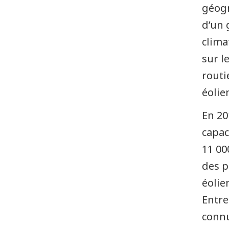
géogr
Tableau
d’un 
de
clima
bord
des
sur l
lignes
routi
internationales
de
éolie
transport
d’électricité
En 20
capac
11 00
des p
éolie
Entre
connu