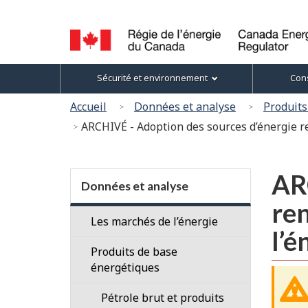
Sélection
de
la
Canada
Menu
langue
Sécurité et environnement
Cons
Energy
des
Regulator
Vous
Accueil
Données et analyse
Produits
/
sujets
êtes
ARCHIVÉ - Adoption des sources d’énergie r
Régie
ici
de
l’énergie
:
Section
du
AR
menu
Données et analyse
Canada
re
Les marchés de l’énergie
l’é
Aperçu
Produits de base
du
énergétiques
marché
Pétrole brut et produits