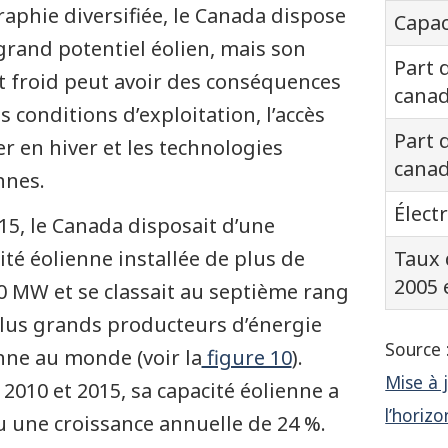
aphie diversifiée, le Canada dispose
Table
Capac
grand potentiel éolien, mais son
–
Part 
t froid peut avoir des conséquences
Électr
cana
es conditions d’exploitation, l’accès
éolie
Part 
er en hiver et les technologies
au
cana
nnes.
Canad
Élect
Stati
15, le Canada disposait d’une
impo
ité éolienne installée de plus de
Taux 
2005 
0 MW et se classait au septième rang
lus grands producteurs d’énergie
Source 
nne au monde (voir la
figure 10
).
Mise à 
 2010 et 2015, sa capacité éolienne a
l’horiz
 une croissance annuelle de 24 %.