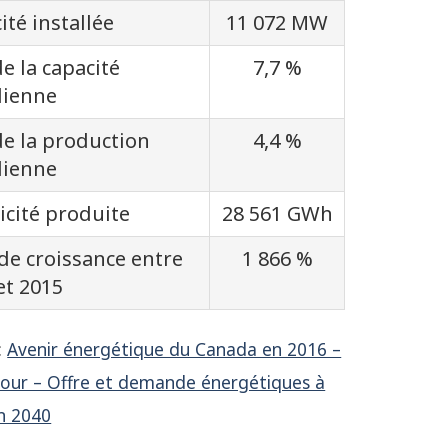
au 4
ité installée
11 072 MW
de la capacité
7,7 %
icité
dienne
nne
de la production
4,4 %
dienne
a :
ricité produite
28 561 GWh
stiques
rtantes
de croissance entre
1 866 %
et 2015
:
Avenir énergétique du Canada en 2016 –
jour – Offre et demande énergétiques à
on 2040