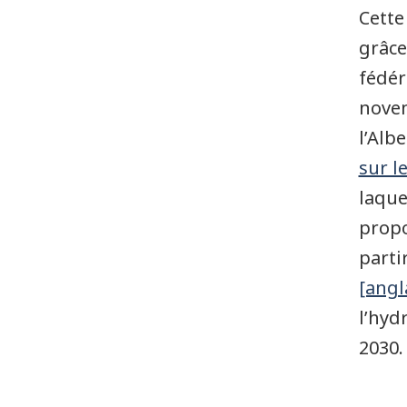
Cette
grâce
fédér
novem
l’Alb
sur l
laque
propo
parti
[angl
l’hydr
2030.