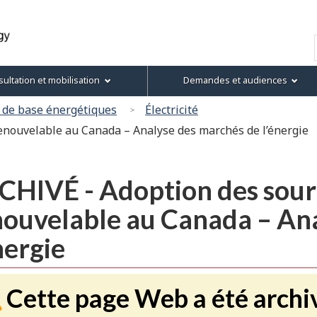
Passer
Passer
Passer
Version
au
à
au
HTML
Recherche
contenu
« À
menu
simplifiée
principal
propos
de
ultation et mobilisation
Demandes et audiences
de
la
ce
section
 de base énergétiques
Électricité
site »
enouvelable au Canada – Analyse des marchés de l’énergie
CHIVÉ - Adoption des sour
nouvelable au Canada – An
nergie
Cette page Web a été archi