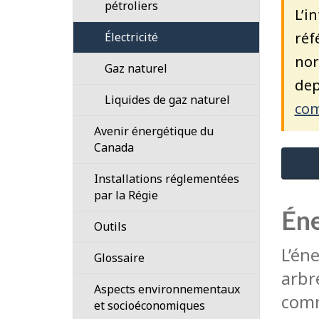
Profils
pétroliers
L’i
énergétiques
réf
Électricité
des
provinces
nor
Gaz naturel
et
dep
territoires
Liquides de gaz naturel
com
L’énergie
Avenir énergétique du
renouvelable
Canada
au
Canada
Explorer
Installations réglementées
l'avenir
par la Régie
énergétique
Éne
Profils
Outils
du
pipeliniers
Canada
L’én
Calculatrice
Glossaire
Le
de
arbr
Aspects environnementaux
réseau
conversion
comme
et socioéconomiques
pipelinier
pour