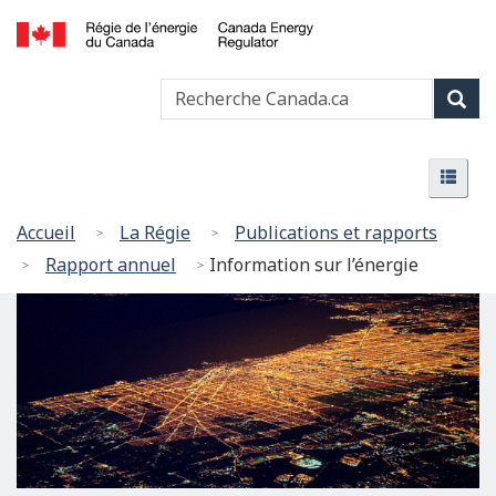
Passer
Version
au
HTML
Canada
contenu
simplifiée
Recherche
Recher
Energy
principal
Canada
Regulator
Rech
/
Menu
Régie
Menu
de
l’énergie
Vous
Accueil
La Régie
Publications et rapports
du
êtes
Rapport annuel
Information sur l’énergie
Canada
ici
: