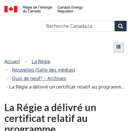
Passer
Version
au
HTML
Canada
contenu
simplifiée
Recherche
Recher
Energy
principal
Canada
Regulator
Rech
/
Menu
Régie
Menu
de
l’énergie
Vous
Accueil
La Régie
du
êtes
Nouvelles (Salle des médias)
Canada
ici
Quoi de neuf? – Archives
:
La Régie a délivré un certificat relatif au programme d’agrandissement Sunrise de Westcoast Energy GP Inc. au nom de Westcoast Energy Limited Partnership
La Régie a délivré un
certificat relatif au
programme