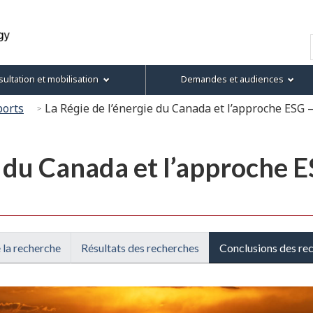
Passer
Passer
Version
au
à
HTML
Recherche
contenu
« À
simplifiée
principal
propos
ultation et mobilisation
Demandes et audiences
de
ce
ports
La Régie de l’énergie du Canada et l’approche ESG 
site »
e du Canada et l’approche 
 la recherche
Résultats des recherches
Conclusions des re