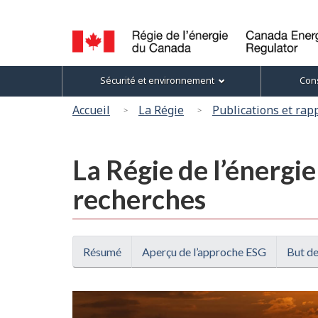
Sélection
de
la
Canada
Menu
langue
Sécurité et environnement
Cons
Energy
des
Regulator
Vous
Accueil
La Régie
Publications et rap
/
sujets
êtes
Régie
ici
de
La Régie de l’énergi
l’énergie
:
du
recherches
Canada
Résumé
Aperçu de l’approche ESG
But de