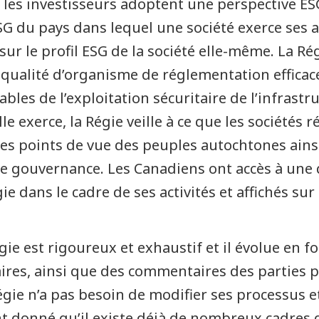
 les investisseurs adoptent une perspective ESG
 du pays dans lequel une société exerce ses act
ur le profil ESG de la société elle-même. La Ré
ualité d’organisme de réglementation efficace, 
bles de l’exploitation sécuritaire de l’infrast
lle exerce, la Régie veille à ce que les société
s points de vue des peuples autochtones ainsi
 gouvernance. Les Canadiens ont accès à une 
ie dans le cadre de ses activités et affichés s
gie est rigoureux et exhaustif et il évolue en 
ires, ainsi que des commentaires des parties 
 Régie n’a pas besoin de modifier ses processus
t donné qu’il existe déjà de nombreux cadres 