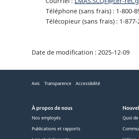
Courriel :
LMAS.SCQF@cer-rec.g
Téléphone (sans frais) : 1-800-
Télécopieur (sans frais) : 1-877
Date de modification :
2025-12-09
Menu
Avis
Transparence
Accessibilité
À propos de nous
Nouvel
Nos employés
Quoi de
Publications et rapports
Commun