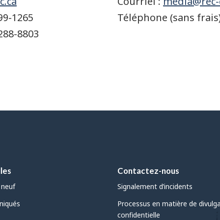
c.ca
Courriel :
media@rec-c
899-1265
Téléphone (sans frais)
-288-8803
les
Contactez-nous
 neuf
Signalement d’incidents
iqués
Processus en matière de divulg
confidentielle