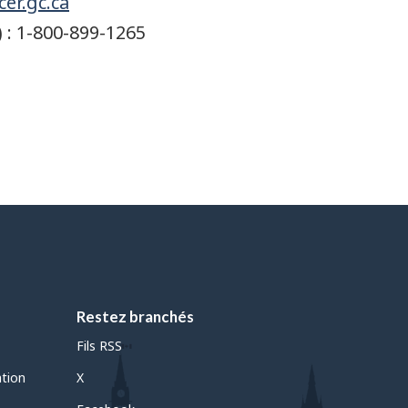
er.gc.ca
 : 1-800-899-1265
Restez branchés
Fils RSS
ation
X