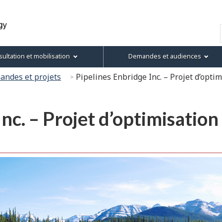
Passer
Passer
Version
au
à
HTML
Recherche
contenu
« À
simplifiée
principal
propos
ultation et mobilisation
Demandes et audiences
de
ce
ndes et projets
Pipelines Enbridge Inc. – Projet d’optim
site »
nc. – Projet d’optimisation