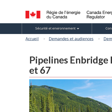
Sélection
de
la
Canada
Menu
langue
Sécurité et environnement
Cons
Energy
des
Regulator
Vous
Accueil
Demandes et audiences
Dema
/
sujets
êtes
Régie
ici
de
Pipelines Enbridge I
l’énergie
:
du
et 67
Canada