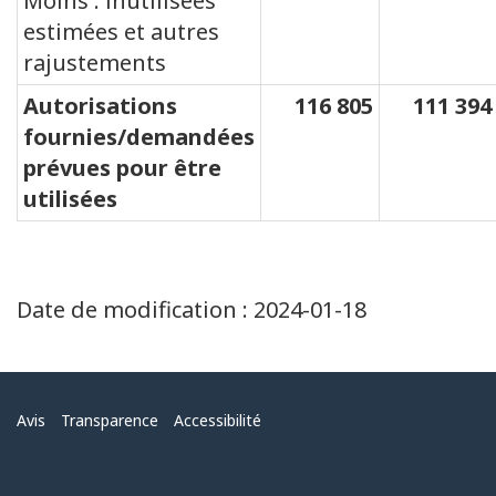
Moins : inutilisées
estimées et autres
rajustements
Autorisations
116 805
111 394
fournies/demandées
prévues pour être
utilisées
Date de modification :
2024-01-18
Menu
Avis
Transparence
Accessibilité