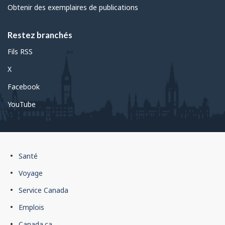
Obtenir des exemplaires de publications
Restez branchés
Fils RSS
X
Facebook
YouTube
Pied
Santé
de
Voyage
page
Service Canada
du
Emplois
gouvernement
Canada.ca