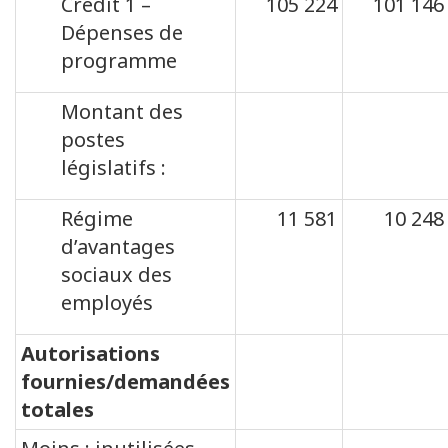
Crédit 1 –
105 224
101 146
Dépenses de
programme
Montant des
postes
législatifs :
Régime
11 581
10 248
d’avantages
sociaux des
employés
Autorisations
fournies/demandées
totales