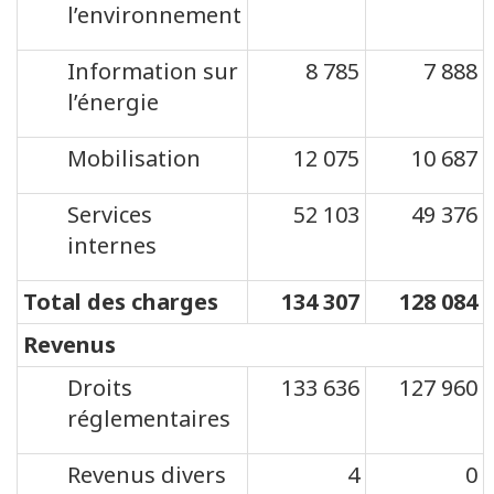
l’environnement
Information sur
8 785
7 888
l’énergie
Mobilisation
12 075
10 687
Services
52 103
49 376
internes
Total des charges
134 307
128 084
Revenus
Droits
133 636
127 960
réglementaires
Revenus divers
4
0