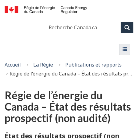
Passer
Version
au
HTML
Canada
contenu
simplifiée
Recherche
Recher
Energy
principal
Canada
Regulator
Rech
/
Menu
Régie
Menu
de
l’énergie
Vous
Accueil
La Régie
Publications et rapports
du
êtes
Régie de l’énergie du Canada – État des résultats prospectif (non audité)
Canada
ici
:
Régie de l’énergie du
Canada – État des résultats
prospectif (non audité)
État des résultats prospectif (non