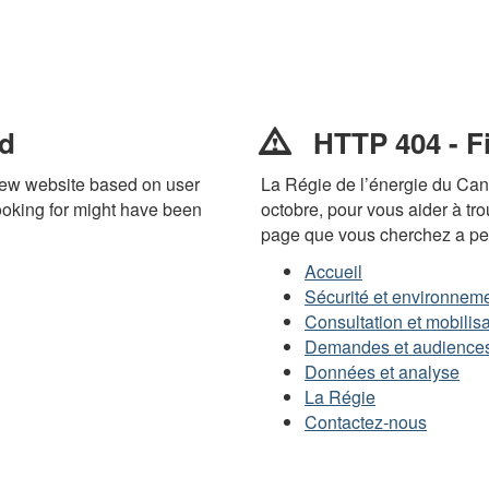
nd
HTTP 404 - Fi
ew website based on user
La Régie de l’énergie du Can
ooking for might have been
octobre, pour vous aider à tr
page que vous cherchez a pe
Accueil
Sécurité et environnem
Consultation et mobilisa
Demandes et audience
Données et analyse
La Régie
Contactez-nous