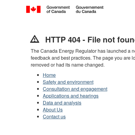
HTTP
404
HTTP 404 - File not fou
-
The Canada Energy Regulator has launched a n
feedback and best practices. The page you are l
File
removed or had its name changed.
not
Home
found
Safety and environment
Consultation and engagement
|
Applications and hearings
Data and analysis
HTTP
About Us
404
Contact us
-