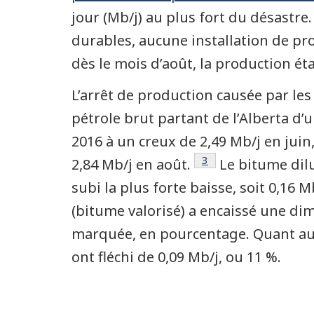
jour (Mb/j) au plus fort du désastre.
durables, aucune installation de p
dès le mois d’août, la production ét
L’arrêt de production causée par les 
pétrole brut partant de l’Alberta d
2016 à un creux de 2,49 Mb/j en juin
Note de bas de page
3
2,84 Mb/j en août.
Le bitume dilu
subi la plus forte baisse, soit 0,16 
(bitume valorisé) a encaissé une dim
marquée, en pourcentage. Quant aux 
ont fléchi de 0,09 Mb/j, ou 11 %.