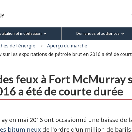
Passer
Passer
Version
au
à
HTML
Recherche
contenu
« À
simplifiée
principal
propos
ultation et mobilisation
Demandes et audiences
de
ce
hés de l’énergie
Aperçu du marché
site »
y sur les exportations de pétrole brut en 2016 a été de cour
 des feux à Fort McMurray s
016 a été de courte durée
ay en mai 2016 ont occasionné une baisse de l
bles bitumineux
de l’ordre d’un million de barils