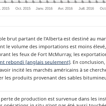
l. 2015
Oct. 2015
Janv. 2016
Avr. 2016
Juill. 2016
Oct
ole brut partant de l’Alberta est destiné au ma
nt le volume des importations est moins élevé
rant les feux de Fort McMurray, les exportation
nt rebondi [anglais seulement]
. En conclusion
avoir incité les marchés américains à se cherch
r les produits provenant des sables bitumine
de bas de page
 perte de production est survenue dans les inst
es opérations in situ n’ont pas été aussi touché