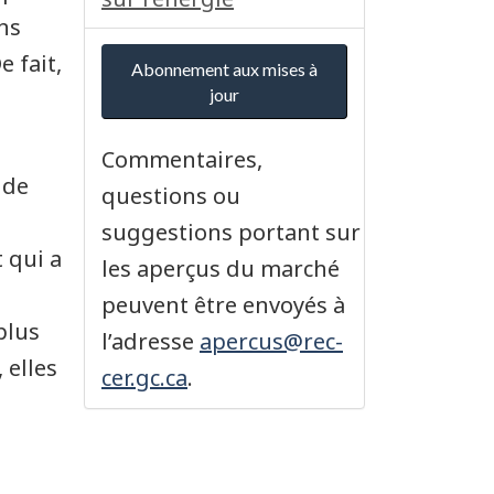
ns
 fait,
Abonnement aux mises à
as de page
jour
Commentaires,
 de
questions ou
suggestions portant sur
 qui a
les aperçus du marché
peuvent être envoyés à
plus
l’adresse
apercus@rec-
 elles
cer.gc.ca
.