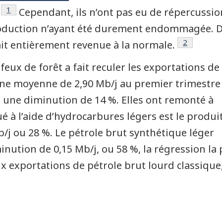
Note de bas de page
1
Cependant, ils n’ont pas eu de répercussio
roduction n’ayant été durement endommagée. De
Note de b
2
ait entièrement revenue à la normale.
feux de forêt a fait reculer les exportations de
’une moyenne de 2,90 Mb/j au premier trimestre
, une diminution de 14 %. Elles ont remonté à
é à l’aide d’hydrocarbures légers est le produit
Mb/j ou 28 %. Le pétrole brut synthétique léger
inution de 0,15 Mb/j, ou 58 %, la régression la 
exportations de pétrole brut lourd classique,