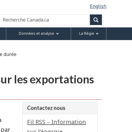
English
Recherche
Canada.ca
Recherche
Données et analyse
La Régie
te durée
ur les exportations
Contactez nous
a
Fil RSS – Information
 par
sur l’énergie