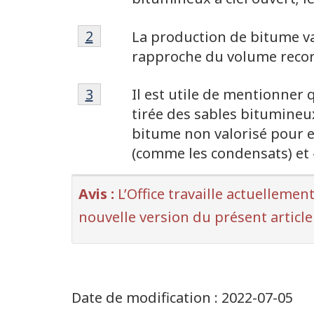
de
bas
bas
Note
de
Retour à la référence de la note 
2
La production de bitume val
de
page
de
rapproche du volume record
bas
1
page
Note
de
Retour à la référence de la note 
3
Il est utile de mentionner
de
page
tirée des sables bitumineu
bas
2
bitume non valorisé pour en
de
(comme les condensats) et «
page
3
Avis :
L’Office travaille actuellemen
nouvelle version du présent article
Date de modification :
2022-07-05