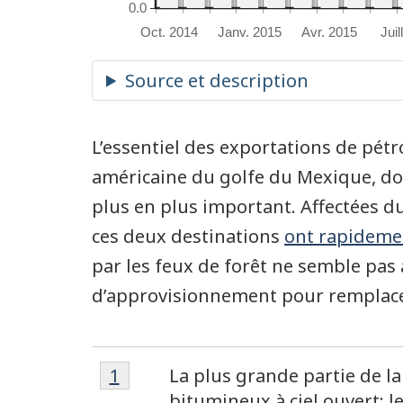
0.0
Oct. 2014
Janv. 2015
Avr. 2015
Juil
L’essentiel des exportations de pétr
américaine du golfe du Mexique, do
plus en plus important. Affectées du
ces deux destinations
ont rapideme
par les feux de forêt ne semble pas 
d’approvisionnement pour remplace
Note
Note
Retour à la référence de la note 
1
La plus grande partie de la
de
bitumineux à ciel ouvert; l