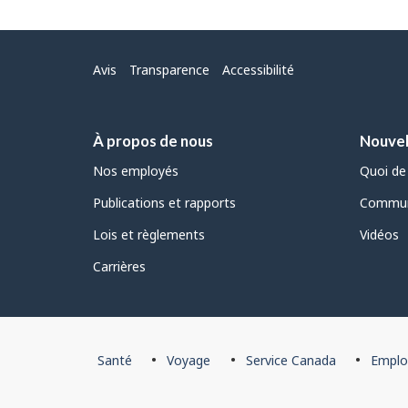
Menu
Avis
Transparence
Accessibilité
À propos de nous
Nouvel
Nos employés
Quoi de
Publications et rapports
Commun
Lois et règlements
Vidéos
Carrières
Pied
Santé
Voyage
Service Canada
Emplo
de