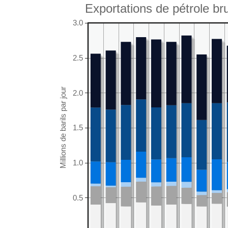
Exportations de pétrole brut
3.0
2.5
2.0
1.5
1.0
0.5