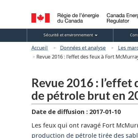
Sélection
de
la
Canada
Menu
langue
Sécurité et environnement
Cons
Energy
des
Regulator
Vous
Accueil
Données et analyse
Les marc
/
sujets
êtes
Revue 2016 : l’effet des feux à Fort McMurra
Régie
ici
de
l’énergie
:
du
Revue 2016 : l’effet
Canada
de pétrole brut en 2
Date de diffusion : 2017-01-10
Les feux qui ont ravagé Fort McMurr
production de pétrole tirée des sa