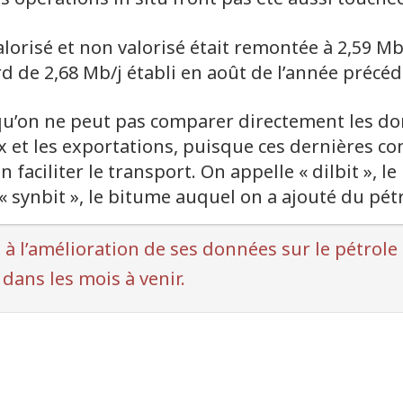
de bas de page
orisé et non valorisé était remontée à 2,59 Mb/
 de 2,68 Mb/j établi en août de l’année précéd
de bas de page
 qu’on ne peut pas comparer directement les do
x et les exportations, puisque ces dernières c
 faciliter le transport. On appelle « dilbit », 
 synbit », le bitume auquel on a ajouté du pét
t à l’amélioration de ses données sur le pétrole
 dans les mois à venir.