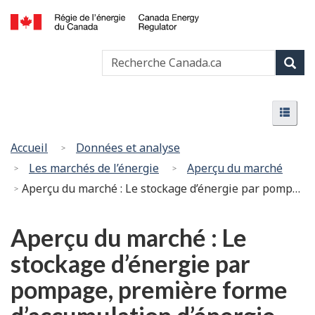
Passer
Version
au
HTML
Canada
contenu
simplifiée
Recherche
Recher
Energy
principal
Canada
Regulator
Rech
/
Menu
Régie
Menu
de
l’énergie
Vous
Accueil
Données et analyse
du
êtes
Les marchés de l’énergie
Aperçu du marché
Canada
ici
Aperçu du marché : Le stockage d’énergie par pompage, première forme d’accumulation d’énergie au pays, joue un rôle croissant dans la fiabilité du réseau
:
Aperçu du marché : Le
stockage d’énergie par
pompage, première forme