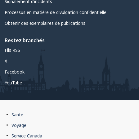
Signalement d’incidents
Processus en matière de divulgation confidentielle
Obtenir des exemplaires de publications
Restez branchés
Fils RSS
X
Facebook
YouTube
Pied
Santé
de
Voyage
page
Service Canada