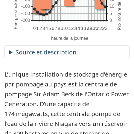
-100
10
-150
5
-200
0
0
1
2
3
4
5
6
7
8
9
10
11
12
13
14
15
16
17
18
19
20
21
22
23
L’unique installation de stockage d’énergie
par pompage au pays est la centrale de
pompage Sir Adam Beck de l’Ontario Power
Generation. D’une capacité de
174 mégawatts, cette centrale pompe de
l’eau de la rivière Niagara vers un réservoir
de 300 hectares en vue de stocker de