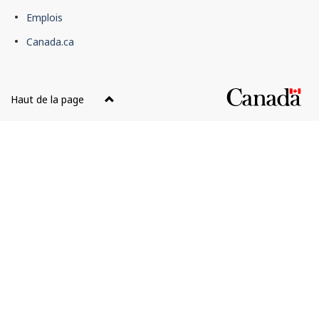
du
Emplois
gouvernement
du
Canada.ca
Canada
Haut de la page