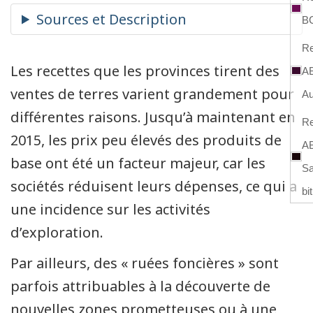
B
Re
Les recettes que les provinces tirent des
AB
ventes de terres varient grandement pour
Au
différentes raisons. Jusqu’à maintenant en
Re
2015, les prix peu élevés des produits de
AB
base ont été un facteur majeur, car les
Sa
sociétés réduisent leurs dépenses, ce qui a
bi
une incidence sur les activités
d’exploration.
Par ailleurs, des « ruées foncières » sont
parfois attribuables à la découverte de
nouvelles zones prometteuses ou à une