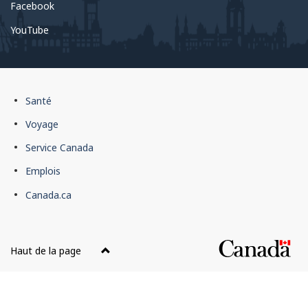
Facebook
YouTube
Pied
Santé
de
Voyage
page
Service Canada
du
Emplois
gouvernement
du
Canada.ca
Canada
Haut de la page