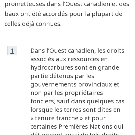
prometteuses dans l’Ouest canadien et des
baux ont été accordés pour la plupart de
celles déjà connues.
Note
Note
Retour à la référence de la note de bas de
1
Dans l’Ouest canadien, les droits
de
de
associés aux ressources en
bas
hydrocarbures sont en grande
bas
de
partie détenus par les
de
page
gouvernements provinciaux et
1
page
non par les propriétaires
fonciers, sauf dans quelques cas
lorsque les terres sont dites en
« tenure franche » et pour
certaines Premières Nations qui
détiennent aussi de tels droits