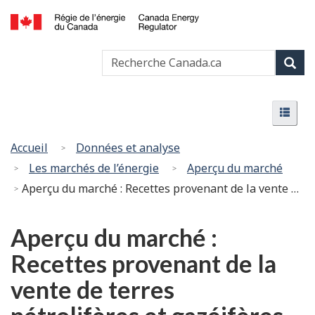
Passer
Version
au
HTML
Canada
contenu
simplifiée
Recherche
Recher
Energy
principal
Canada
Regulator
Rech
/
Menu
Régie
Menu
de
l’énergie
Vous
Accueil
Données et analyse
du
êtes
Les marchés de l’énergie
Aperçu du marché
Canada
ici
Aperçu du marché : Recettes provenant de la vente de terres pétrolifères et gazéifères dans l’Ouest canadien en 2015 – Peut-être les plus basses depuis des décennies
:
Aperçu du marché :
Recettes provenant de la
vente de terres