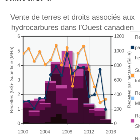
Vente de terres et droits associés aux
hydrocarbures dans l’Ouest canadien
6
1200
Re
pa
5
1000
he
4
800
Su
3
600
to
Re
2
400
M
1
200
Re
0
0
S
2000
2004
2008
2012
2016
Re