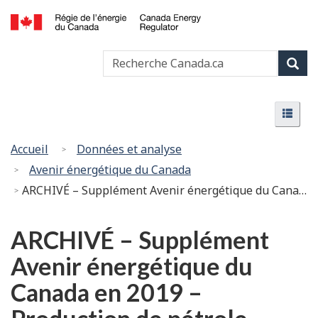
Passer
Version
au
HTML
Canada
contenu
simplifiée
Recherche
Recher
Energy
principal
Canada
Regulator
Rech
/
Menu
Régie
Menu
de
l’énergie
Vous
Accueil
Données et analyse
du
êtes
Avenir énergétique du Canada
Canada
ici
ARCHIVÉ – Supplément Avenir énergétique du Canada en 2019 – Production de pétrole classique, de réservoirs étanches et de schistes
:
ARCHIVÉ – Supplément
Avenir énergétique du
Canada en 2019 –