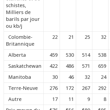
schistes,
Milliers de
barils par jour
ou kb/j
Colombie-
22
21
25
32
Britannique
Alberta
459
530
514
538
Saskatchewan
422
486
571
659
Manitoba
30
46
32
24
Terre-Neuve
276
172
267
292
Autre
17
11
9
8