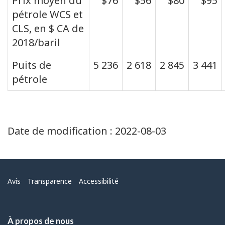
Prix moyen du
$76
$56
$80
$95
pétrole WCS et
CLS, en $ CA de
2018/baril
Puits de
5 236
2 618
2 845
3 441
pétrole
Date de modification :
2022-08-03
Menu
Avis
Transparence
Accessibilité
À propos de nous