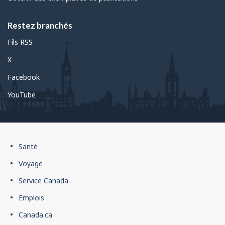
Restez branchés
Fils RSS
X
Facebook
YouTube
Pied
Santé
de
Voyage
page
Service Canada
du
Emplois
gouvernement
du
Canada.ca